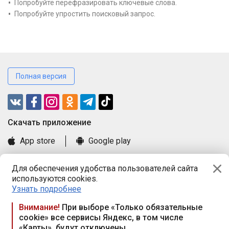
Попробуйте перефразировать ключевые слова.
Попробуйте упростить поисковый запрос.
Полная версия
Cкачать приложение
App store
Google play
Часто задаваемые вопросы
Для обеспечения удобства пользователей сайта
Книга замечаний и предложений
используются cookies.
Правила и документы
Узнать подробнее
Praca.by © 2000—2026, ООО «ПРАЦА БАЙ»
Внимание!
При выборе «Только обязательные
cookie» все сервисы Яндекс, в том числе
Республика Беларусь, 220114, г. Минск, пр-т Независимости
«Карты», будут отключены
117а, пом. № 9.