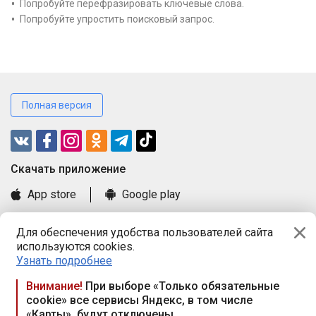
Попробуйте перефразировать ключевые слова.
Попробуйте упростить поисковый запрос.
Полная версия
Cкачать приложение
App store
Google play
Часто задаваемые вопросы
Для обеспечения удобства пользователей сайта
Книга замечаний и предложений
используются cookies.
Правила и документы
Узнать подробнее
Praca.by © 2000—2026, ООО «ПРАЦА БАЙ»
Внимание!
При выборе «Только обязательные
cookie» все сервисы Яндекс, в том числе
Республика Беларусь, 220114, г. Минск, пр-т Независимости
«Карты», будут отключены
117а, пом. № 9.