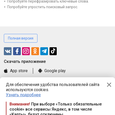
Попробуйте перефразировать ключевые слова.
Попробуйте упростить поисковый запрос.
Полная версия
Cкачать приложение
App store
Google play
Часто задаваемые вопросы
Для обеспечения удобства пользователей сайта
Книга замечаний и предложений
используются cookies.
Правила и документы
Узнать подробнее
Praca.by © 2000—2026, ООО «ПРАЦА БАЙ»
Внимание!
При выборе «Только обязательные
cookie» все сервисы Яндекс, в том числе
Республика Беларусь, 220114, г. Минск, пр-т Независимости
«Карты», будут отключены
117а, пом. № 9.