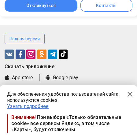
Откликнуться
Контакты
Полная версия
Cкачать приложение
App store
Google play
Часто задаваемые вопросы
Для обеспечения удобства пользователей сайта
Книга замечаний и предложений
используются cookies.
Правила и документы
Узнать подробнее
Praca.by © 2000—2026, ООО «ПРАЦА БАЙ»
Внимание!
При выборе «Только обязательные
cookie» все сервисы Яндекс, в том числе
Республика Беларусь, 220114, г. Минск, пр-т Независимости
«Карты», будут отключены
117а, пом. № 9.
Режим работы предприятия: пн.-чт. 09.00-18.00, пт. 9:00-16:45,