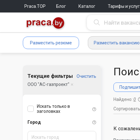
Praca.TOP
Блог
Каталог
Тарифы и услуг
Разместить резюме
Разместить вакансию
Поис
Текущие фильтры
Очистить
ООО "АС-газпроект"
Подпишите
Найдено:
0
Искать только в
Сортироват
заголовках
Город
К сожалени