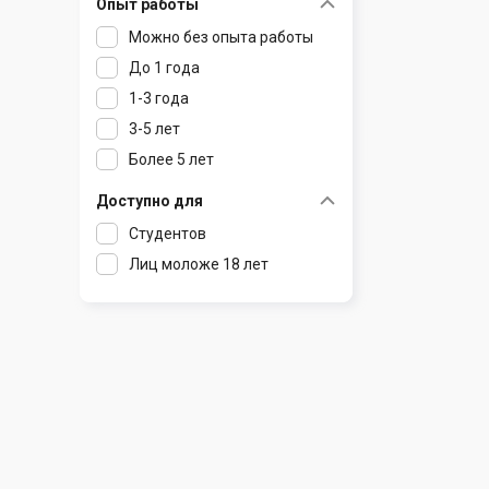
Опыт работы
Раков
Шклов
Можно без опыта работы
Ратомка
До 1 года
Самохваловичи
1-3 года
Сеница
3-5 лет
Слуцк
Более 5 лет
Смиловичи
Смолевичи
Доступно для
Солигорск
Студентов
Старые Дороги
Лиц моложе 18 лет
Столбцы
Тарасово
Узда
Фаниполь
Червень
Щомыслица