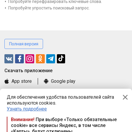
Попробуйте перефразировать ключевые слова.
Попробуйте упростить поисковый запрос.
Полная версия
Cкачать приложение
App store
Google play
Часто задаваемые вопросы
Для обеспечения удобства пользователей сайта
Книга замечаний и предложений
используются cookies.
Правила и документы
Узнать подробнее
Praca.by © 2000—2026, ООО «ПРАЦА БАЙ»
Внимание!
При выборе «Только обязательные
cookie» все сервисы Яндекс, в том числе
Республика Беларусь, 220114, г. Минск, пр-т Независимости
«Карты», будут отключены
117а, пом. № 9.