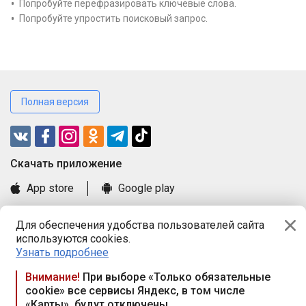
Попробуйте перефразировать ключевые слова.
Попробуйте упростить поисковый запрос.
Полная версия
Cкачать приложение
App store
Google play
Часто задаваемые вопросы
Для обеспечения удобства пользователей сайта
Книга замечаний и предложений
используются cookies.
Правила и документы
Узнать подробнее
Praca.by © 2000—2026, ООО «ПРАЦА БАЙ»
Внимание!
При выборе «Только обязательные
cookie» все сервисы Яндекс, в том числе
Республика Беларусь, 220114, г. Минск, пр-т Независимости
«Карты», будут отключены
117а, пом. № 9.