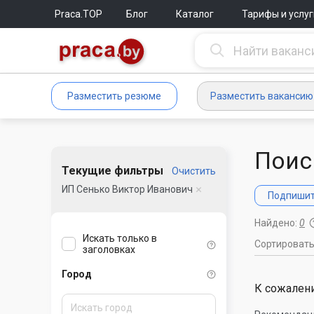
Praca.TOP
Блог
Каталог
Тарифы и услуг
Разместить резюме
Разместить вакансию
Поис
Текущие фильтры
Очистить
ИП Сенько Виктор Иванович
Подпишите
Найдено:
0
Искать только в
Сортироват
заголовках
Город
К сожалени