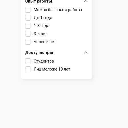
Опыт работы
Раков
Шклов
Можно без опыта работы
Ратомка
До 1 года
Самохваловичи
1-3 года
Сеница
3-5 лет
Слуцк
Более 5 лет
Смиловичи
Смолевичи
Доступно для
Солигорск
Студентов
Старые Дороги
Лиц моложе 18 лет
Столбцы
Тарасово
Узда
Фаниполь
Червень
Щомыслица