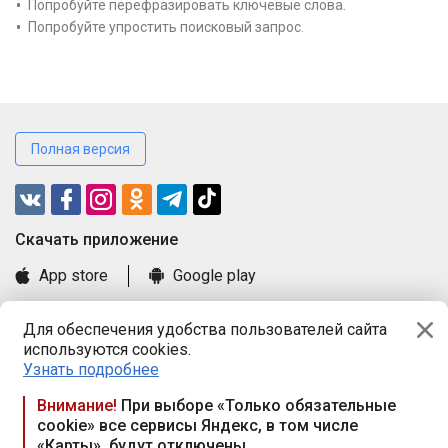
Попробуйте перефразировать ключевые слова.
Попробуйте упростить поисковый запрос.
Полная версия
Cкачать приложение
App store
Google play
Часто задаваемые вопросы
Для обеспечения удобства пользователей сайта
Книга замечаний и предложений
используются cookies.
Правила и документы
Узнать подробнее
Praca.by © 2000—2026, ООО «ПРАЦА БАЙ»
Внимание!
При выборе «Только обязательные
cookie» все сервисы Яндекс, в том числе
Республика Беларусь, 220114, г. Минск, пр-т Независимости
«Карты», будут отключены
117а, пом. № 9.