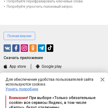
Попробуйте перефразировать ключевые слова.
Попробуйте упростить поисковый запрос.
Полная версия
Cкачать приложение
App store
Google play
Часто задаваемые вопросы
Для обеспечения удобства пользователей сайта
Книга замечаний и предложений
используются cookies.
Правила и документы
Узнать подробнее
Praca.by © 2000—2026, ООО «ПРАЦА БАЙ»
Внимание!
При выборе «Только обязательные
cookie» все сервисы Яндекс, в том числе
Республика Беларусь, 220114, г. Минск, пр-т Независимости
«Карты», будут отключены
117а, пом. № 9.