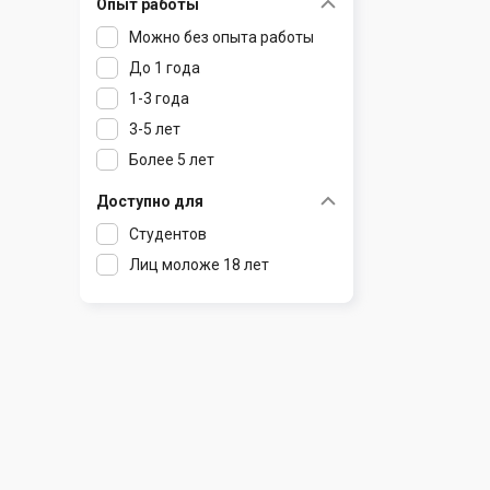
Опыт работы
Раков
Шклов
Можно без опыта работы
Ратомка
До 1 года
Самохваловичи
1-3 года
Сеница
3-5 лет
Слуцк
Более 5 лет
Смиловичи
Смолевичи
Доступно для
Солигорск
Студентов
Старые Дороги
Лиц моложе 18 лет
Столбцы
Тарасово
Узда
Фаниполь
Червень
Щомыслица