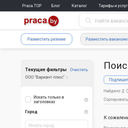
Praca.TOP
Блог
Каталог
Тарифы и услуг
Разместить резюме
Разместить вакансию
Поис
Текущие фильтры
Очистить
ООО "Вариант-плюс"
Подпишите
Найдено:
0
Искать только в
Сортироват
заголовках
Город
К сожалени