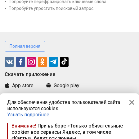
Попробуйте перефразировать ключевые слова.
Попробуйте упростить поисковый запрос.
Полная версия
Cкачать приложение
App store
Google play
Часто задаваемые вопросы
Для обеспечения удобства пользователей сайта
Книга замечаний и предложений
используются cookies.
Правила и документы
Узнать подробнее
Praca.by © 2000—2026, ООО «ПРАЦА БАЙ»
Внимание!
При выборе «Только обязательные
cookie» все сервисы Яндекс, в том числе
Республика Беларусь, 220114, г. Минск, пр-т Независимости
«Карты», будут отключены
117а, пом. № 9.