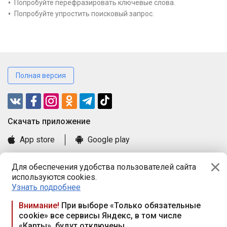
Попробуйте перефразировать ключевые слова.
Попробуйте упростить поисковый запрос.
Полная версия
Cкачать приложение
App store
Google play
Часто задаваемые вопросы
Для обеспечения удобства пользователей сайта
Книга замечаний и предложений
используются cookies.
Правила и документы
Узнать подробнее
Praca.by © 2000—2026, ООО «ПРАЦА БАЙ»
Внимание!
При выборе «Только обязательные
cookie» все сервисы Яндекс, в том числе
Республика Беларусь, 220114, г. Минск, пр-т Независимости
«Карты», будут отключены
117а, пом. № 9.