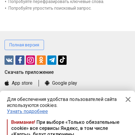
Попробуйте перефразировать ключевые слова.
Попробуйте упростить поисковый запрос.
Полная версия
Cкачать приложение
App store
Google play
Часто задаваемые вопросы
Для обеспечения удобства пользователей сайта
Книга замечаний и предложений
используются cookies.
Правила и документы
Узнать подробнее
Praca.by © 2000—2026, ООО «ПРАЦА БАЙ»
Внимание!
При выборе «Только обязательные
cookie» все сервисы Яндекс, в том числе
Республика Беларусь, 220114, г. Минск, пр-т Независимости
«Карты», будут отключены
117а, пом. № 9.