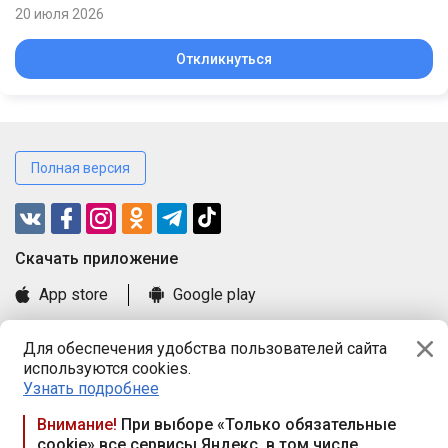
20 июля 2026
Откликнуться
Полная версия
Cкачать приложение
App store
Google play
Часто задаваемые вопросы
Для обеспечения удобства пользователей сайта
Книга замечаний и предложений
используются cookies.
Правила и документы
Узнать подробнее
Praca.by © 2000—2026, ООО «ПРАЦА БАЙ»
Внимание!
При выборе «Только обязательные
cookie» все сервисы Яндекс, в том числе
Республика Беларусь, 220114, г. Минск, пр-т Независимости