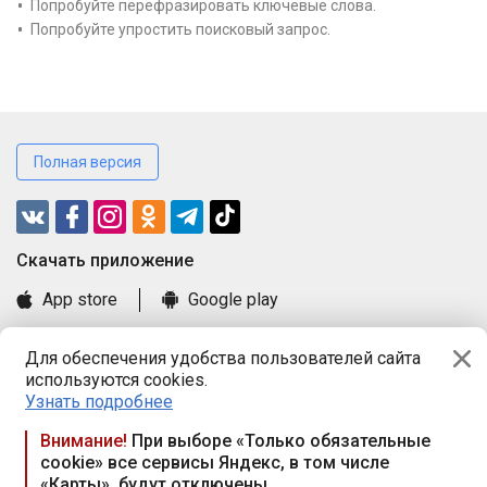
Попробуйте перефразировать ключевые слова.
Попробуйте упростить поисковый запрос.
Полная версия
Cкачать приложение
App store
Google play
Часто задаваемые вопросы
Для обеспечения удобства пользователей сайта
Книга замечаний и предложений
используются cookies.
Правила и документы
Узнать подробнее
Praca.by © 2000—2026, ООО «ПРАЦА БАЙ»
Внимание!
При выборе «Только обязательные
cookie» все сервисы Яндекс, в том числе
Республика Беларусь, 220114, г. Минск, пр-т Независимости
«Карты», будут отключены
117а, пом. № 9.