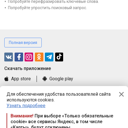
Попробуйте перефразировать ключевые слова.
Попробуйте упростить поисковый запрос.
Полная версия
Cкачать приложение
App store
Google play
Часто задаваемые вопросы
Для обеспечения удобства пользователей сайта
Книга замечаний и предложений
используются cookies.
Правила и документы
Узнать подробнее
Praca.by © 2000—2026, ООО «ПРАЦА БАЙ»
Внимание!
При выборе «Только обязательные
cookie» все сервисы Яндекс, в том числе
Республика Беларусь, 220114, г. Минск, пр-т Независимости
«Карты», будут отключены
117а, пом. № 9.