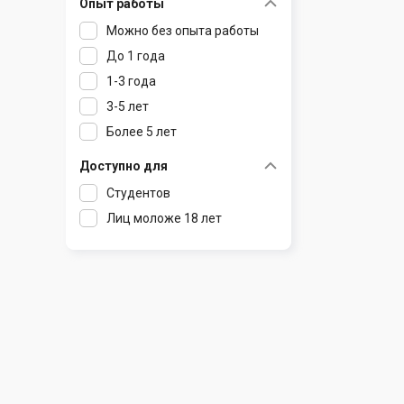
Опыт работы
Раков
Шклов
Можно без опыта работы
Ратомка
До 1 года
Самохваловичи
1-3 года
Сеница
3-5 лет
Слуцк
Более 5 лет
Смиловичи
Смолевичи
Доступно для
Солигорск
Студентов
Старые Дороги
Лиц моложе 18 лет
Столбцы
Тарасово
Узда
Фаниполь
Червень
Щомыслица