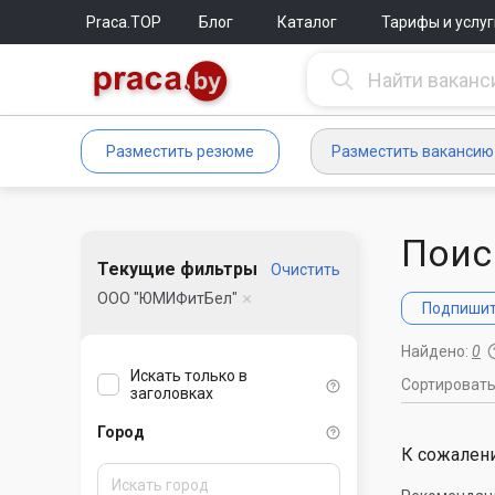
Praca.TOP
Блог
Каталог
Тарифы и услуг
Разместить резюме
Разместить вакансию
Поис
Текущие фильтры
Очистить
ООО "ЮМИФитБел"
Подпишите
Найдено:
0
Искать только в
Сортироват
заголовках
Город
К сожалени