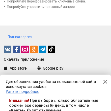
Попробуйте перефразировать ключевые слова.
Попробуйте упростить поисковый запрос.
Полная версия
Cкачать приложение
App store
Google play
Часто задаваемые вопросы
Для обеспечения удобства пользователей сайта
Книга замечаний и предложений
используются cookies.
Правила и документы
Узнать подробнее
Praca.by © 2000—2026, ООО «ПРАЦА БАЙ»
Внимание!
При выборе «Только обязательные
cookie» все сервисы Яндекс, в том числе
Республика Беларусь, 220114, г. Минск, пр-т Независимости
«Карты», будут отключены
117а, пом. № 9.