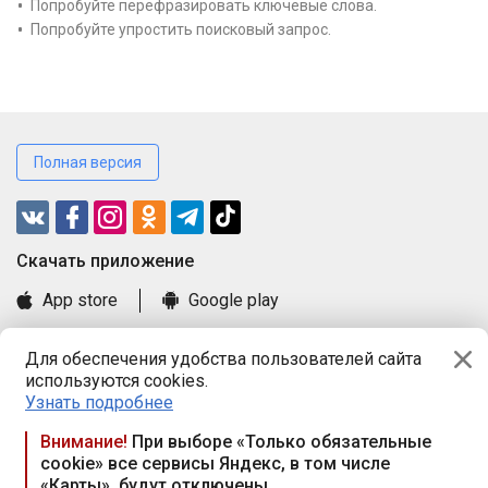
Попробуйте перефразировать ключевые слова.
Попробуйте упростить поисковый запрос.
Полная версия
Cкачать приложение
App store
Google play
Часто задаваемые вопросы
Для обеспечения удобства пользователей сайта
Книга замечаний и предложений
используются cookies.
Правила и документы
Узнать подробнее
Praca.by © 2000—2026, ООО «ПРАЦА БАЙ»
Внимание!
При выборе «Только обязательные
cookie» все сервисы Яндекс, в том числе
Республика Беларусь, 220114, г. Минск, пр-т Независимости
«Карты», будут отключены
117а, пом. № 9.