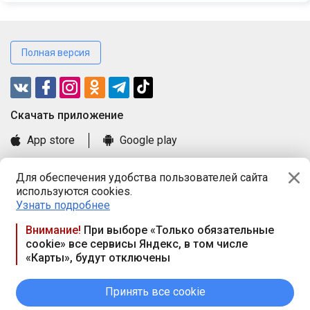
Полная версия
Cкачать приложение
App store
Google play
Часто задаваемые вопросы
Для обеспечения удобства пользователей сайта
Книга замечаний и предложений
используются cookies.
Правила и документы
Узнать подробнее
Praca.by © 2000—2026, ООО «ПРАЦА БАЙ»
Внимание!
При выборе «Только обязательные
cookie» все сервисы Яндекс, в том числе
Республика Беларусь, 220114, г. Минск, пр-т Независимости
«Карты», будут отключены
117а, пом. № 9.
Режим работы предприятия: пн.-чт. 09.00-18.00, пт. 9:00-16:45,
вых. дн. — сб., вс.
Принять все cookie
Режим работы сайта — круглосуточно. E-mail ООО «ПРАЦА
БАЙ» editor@praca.by