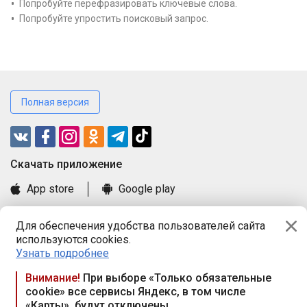
Попробуйте перефразировать ключевые слова.
Попробуйте упростить поисковый запрос.
Полная версия
Cкачать приложение
App store
Google play
Часто задаваемые вопросы
Для обеспечения удобства пользователей сайта
Книга замечаний и предложений
используются cookies.
Правила и документы
Узнать подробнее
Praca.by © 2000—2026, ООО «ПРАЦА БАЙ»
Внимание!
При выборе «Только обязательные
cookie» все сервисы Яндекс, в том числе
Республика Беларусь, 220114, г. Минск, пр-т Независимости
«Карты», будут отключены
117а, пом. № 9.