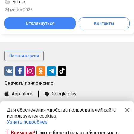
Быхов
24 марта 2026
Откликнуться
Контакты
Полная версия
Cкачать приложение
App store
Google play
Часто задаваемые вопросы
Для обеспечения удобства пользователей сайта
Книга замечаний и предложений
используются cookies.
Правила и документы
Узнать подробнее
Praca.by © 2000—2026, ООО «ПРАЦА БАЙ»
Внимание!
При выборе «Только обязательные