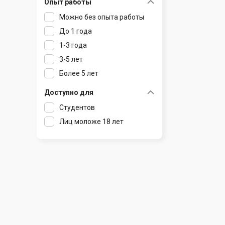
Опыт работы
Раков
Шклов
Можно без опыта работы
Ратомка
До 1 года
Самохваловичи
1-3 года
Сеница
3-5 лет
Слуцк
Более 5 лет
Смиловичи
Смолевичи
Доступно для
Солигорск
Студентов
Старые Дороги
Лиц моложе 18 лет
Столбцы
Тарасово
Узда
Фаниполь
Червень
Щомыслица