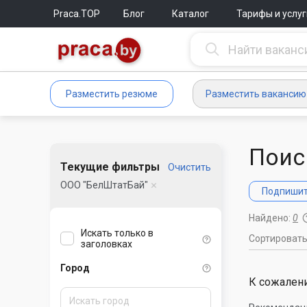
Praca.TOP
Блог
Каталог
Тарифы и услуг
Разместить резюме
Разместить вакансию
Поис
Текущие фильтры
Очистить
ООО "БелШтатБай"
Подпишите
Найдено:
0
Искать только в
Сортироват
заголовках
Город
К сожалени