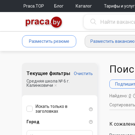
Praca.TOP
Блог
Каталог
Тарифы и услуг
Разместить резюме
Разместить вакансию
Поис
Текущие фильтры
Очистить
Средняя школа № 6 г.
Подпишите
Калинковичи
Найдено:
0
Сортироват
Искать только в
заголовках
Город
К сожалени