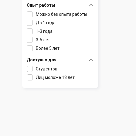
Опыт работы
Раков
Шклов
Можно без опыта работы
Ратомка
До 1 года
Самохваловичи
1-3 года
Сеница
3-5 лет
Слуцк
Более 5 лет
Смиловичи
Смолевичи
Доступно для
Солигорск
Студентов
Старые Дороги
Лиц моложе 18 лет
Столбцы
Тарасово
Узда
Фаниполь
Червень
Щомыслица