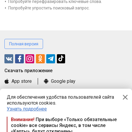
Попробуйте перефразировать ключевые слова.
Попробуйте упростить поисковый запрос.
Полная версия
Cкачать приложение
App store
Google play
Часто задаваемые вопросы
Для обеспечения удобства пользователей сайта
Книга замечаний и предложений
используются cookies.
Правила и документы
Узнать подробнее
Praca.by © 2000—2026, ООО «ПРАЦА БАЙ»
Внимание!
При выборе «Только обязательные
cookie» все сервисы Яндекс, в том числе
Республика Беларусь, 220114, г. Минск, пр-т Независимости
«Карты», будут отключены
117а, пом. № 9.