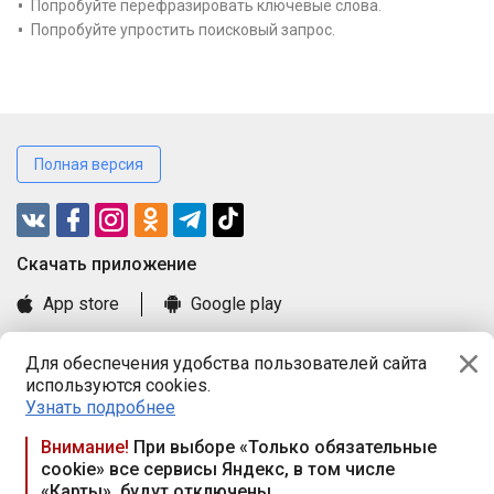
Попробуйте перефразировать ключевые слова.
Попробуйте упростить поисковый запрос.
Полная версия
Cкачать приложение
App store
Google play
Часто задаваемые вопросы
Для обеспечения удобства пользователей сайта
Книга замечаний и предложений
используются cookies.
Правила и документы
Узнать подробнее
Praca.by © 2000—2026, ООО «ПРАЦА БАЙ»
Внимание!
При выборе «Только обязательные
cookie» все сервисы Яндекс, в том числе
Республика Беларусь, 220114, г. Минск, пр-т Независимости
«Карты», будут отключены
117а, пом. № 9.