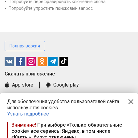
Попробуйте перефразировать ключевые слова.
Попробуйте упростить поисковый запрос.
Полная версия
Cкачать приложение
App store
Google play
Часто задаваемые вопросы
Для обеспечения удобства пользователей сайта
Книга замечаний и предложений
используются cookies.
Правила и документы
Узнать подробнее
Praca.by © 2000—2026, ООО «ПРАЦА БАЙ»
Внимание!
При выборе «Только обязательные
cookie» все сервисы Яндекс, в том числе
Республика Беларусь, 220114, г. Минск, пр-т Независимости
«Карты», будут отключены
117а, пом. № 9.