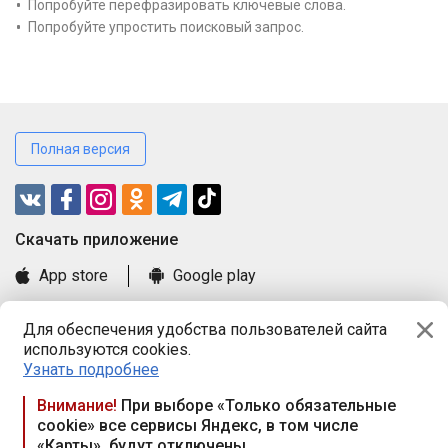
Попробуйте перефразировать ключевые слова.
Попробуйте упростить поисковый запрос.
Полная версия
Cкачать приложение
App store
Google play
Часто задаваемые вопросы
Для обеспечения удобства пользователей сайта
Книга замечаний и предложений
используются cookies.
Правила и документы
Узнать подробнее
Praca.by © 2000—2026, ООО «ПРАЦА БАЙ»
Внимание!
При выборе «Только обязательные
cookie» все сервисы Яндекс, в том числе
Республика Беларусь, 220114, г. Минск, пр-т Независимости
«Карты», будут отключены
117а, пом. № 9.