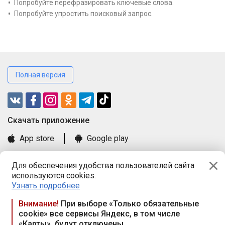
Попробуйте перефразировать ключевые слова.
Попробуйте упростить поисковый запрос.
Полная версия
Cкачать приложение
App store
Google play
Часто задаваемые вопросы
Для обеспечения удобства пользователей сайта
Книга замечаний и предложений
используются cookies.
Правила и документы
Узнать подробнее
Praca.by © 2000—2026, ООО «ПРАЦА БАЙ»
Внимание!
При выборе «Только обязательные
cookie» все сервисы Яндекс, в том числе
Республика Беларусь, 220114, г. Минск, пр-т Независимости
«Карты», будут отключены
117а, пом. № 9.