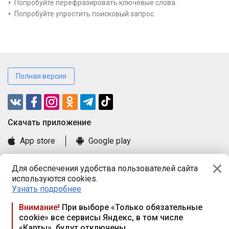
Попробуйте перефразировать ключевые слова.
Попробуйте упростить поисковый запрос.
Полная версия
Cкачать приложение
App store
Google play
Часто задаваемые вопросы
Для обеспечения удобства пользователей сайта
Книга замечаний и предложений
используются cookies.
Правила и документы
Узнать подробнее
Praca.by © 2000—2026, ООО «ПРАЦА БАЙ»
Внимание!
При выборе «Только обязательные
cookie» все сервисы Яндекс, в том числе
Республика Беларусь, 220114, г. Минск, пр-т Независимости
«Карты», будут отключены
117а, пом. № 9.