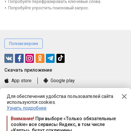
Попробуйте перефразировать ключевые слова.
Попробуйте упростить поисковый запрос.
Полная версия
Cкачать приложение
App store
Google play
Часто задаваемые вопросы
Для обеспечения удобства пользователей сайта
Книга замечаний и предложений
используются cookies.
Правила и документы
Узнать подробнее
Praca.by © 2000—2026, ООО «ПРАЦА БАЙ»
Внимание!
При выборе «Только обязательные
cookie» все сервисы Яндекс, в том числе
Республика Беларусь, 220114, г. Минск, пр-т Независимости
«Карты», будут отключены
117а, пом. № 9.