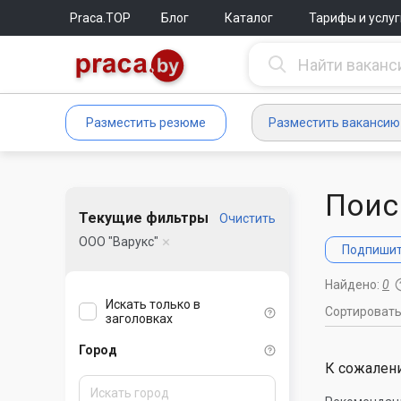
Praca.TOP
Блог
Каталог
Тарифы и услуг
Разместить резюме
Разместить вакансию
Поис
Текущие фильтры
Очистить
ООО "Варукс"
Подпишите
Найдено:
0
Искать только в
Сортироват
заголовках
Город
К сожалени