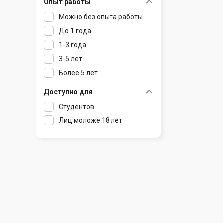
Опыт работы
Раков
Шклов
Можно без опыта работы
Ратомка
До 1 года
Самохваловичи
1-3 года
Сеница
3-5 лет
Слуцк
Более 5 лет
Смиловичи
Смолевичи
Доступно для
Солигорск
Студентов
Старые Дороги
Лиц моложе 18 лет
Столбцы
Тарасово
Узда
Фаниполь
Червень
Щомыслица