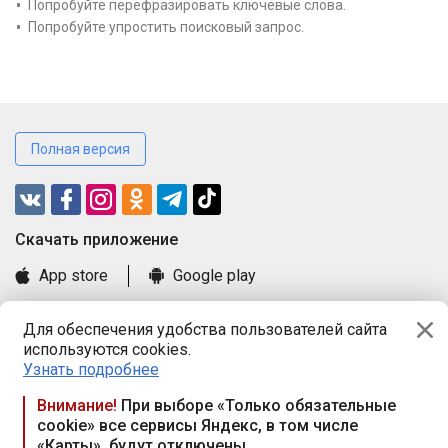
Попробуйте перефразировать ключевые слова.
Попробуйте упростить поисковый запрос.
Полная версия
Cкачать приложение
App store
Google play
Часто задаваемые вопросы
Для обеспечения удобства пользователей сайта
Книга замечаний и предложений
используются cookies.
Правила и документы
Узнать подробнее
Praca.by © 2000—2026, ООО «ПРАЦА БАЙ»
Внимание!
При выборе «Только обязательные
cookie» все сервисы Яндекс, в том числе
Республика Беларусь, 220114, г. Минск, пр-т Независимости
«Карты», будут отключены
117а, пом. № 9.