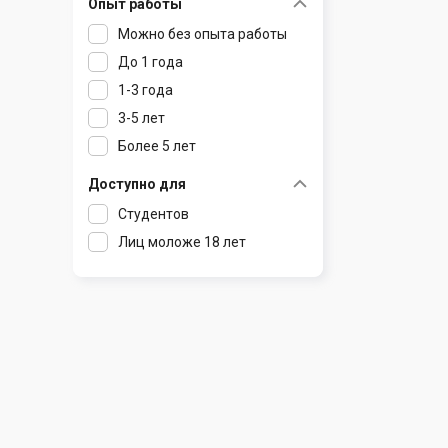
Опыт работы
Раков
Шклов
Можно без опыта работы
Ратомка
До 1 года
Самохваловичи
1-3 года
Сеница
3-5 лет
Слуцк
Более 5 лет
Смиловичи
Смолевичи
Доступно для
Солигорск
Студентов
Старые Дороги
Лиц моложе 18 лет
Столбцы
Тарасово
Узда
Фаниполь
Червень
Щомыслица