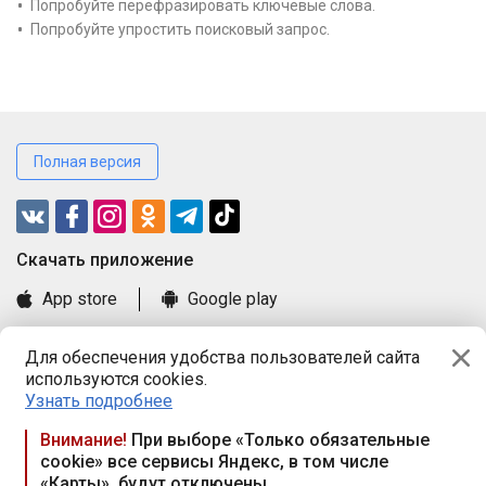
Попробуйте перефразировать ключевые слова.
Попробуйте упростить поисковый запрос.
Полная версия
Cкачать приложение
App store
Google play
Часто задаваемые вопросы
Для обеспечения удобства пользователей сайта
Книга замечаний и предложений
используются cookies.
Правила и документы
Узнать подробнее
Praca.by © 2000—2026, ООО «ПРАЦА БАЙ»
Внимание!
При выборе «Только обязательные
cookie» все сервисы Яндекс, в том числе
Республика Беларусь, 220114, г. Минск, пр-т Независимости
«Карты», будут отключены
117а, пом. № 9.