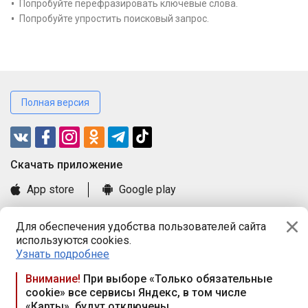
Попробуйте перефразировать ключевые слова.
Попробуйте упростить поисковый запрос.
Полная версия
Cкачать приложение
App store
Google play
Часто задаваемые вопросы
Для обеспечения удобства пользователей сайта
Книга замечаний и предложений
используются cookies.
Правила и документы
Узнать подробнее
Praca.by © 2000—2026, ООО «ПРАЦА БАЙ»
Внимание!
При выборе «Только обязательные
cookie» все сервисы Яндекс, в том числе
Республика Беларусь, 220114, г. Минск, пр-т Независимости
«Карты», будут отключены
117а, пом. № 9.