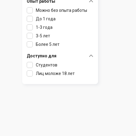
Опыт работы
Раков
Шклов
Можно без опыта работы
Ратомка
До 1 года
Самохваловичи
1-3 года
Сеница
3-5 лет
Слуцк
Более 5 лет
Смиловичи
Смолевичи
Доступно для
Солигорск
Студентов
Старые Дороги
Лиц моложе 18 лет
Столбцы
Тарасово
Узда
Фаниполь
Червень
Щомыслица