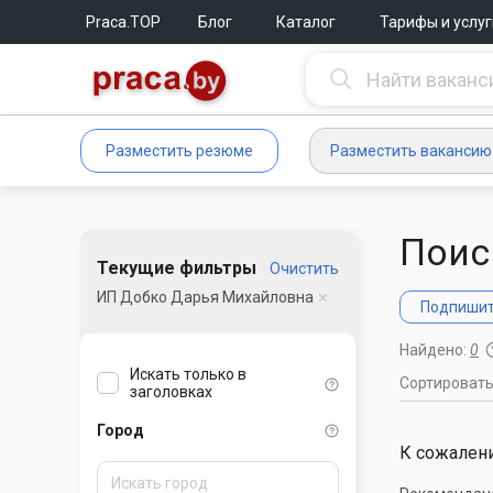
Praca.TOP
Блог
Каталог
Тарифы и услуг
Разместить резюме
Разместить вакансию
Поис
Текущие фильтры
Очистить
ИП Добко Дарья Михайловна
Подпишите
Найдено:
0
Искать только в
Сортироват
заголовках
Город
К сожалени