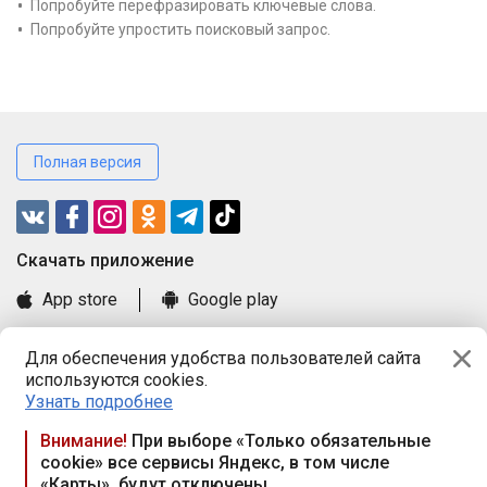
Попробуйте перефразировать ключевые слова.
Попробуйте упростить поисковый запрос.
Полная версия
Cкачать приложение
App store
Google play
Часто задаваемые вопросы
Для обеспечения удобства пользователей сайта
Книга замечаний и предложений
используются cookies.
Правила и документы
Узнать подробнее
Praca.by © 2000—2026, ООО «ПРАЦА БАЙ»
Внимание!
При выборе «Только обязательные
cookie» все сервисы Яндекс, в том числе
Республика Беларусь, 220114, г. Минск, пр-т Независимости
«Карты», будут отключены
117а, пом. № 9.