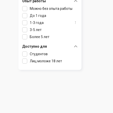
Опыт работы
Раков
Шклов
Можно без опыта работы
Ратомка
До 1 года
Самохваловичи
1-3 года
1
Сеница
3-5 лет
Слуцк
Более 5 лет
Смиловичи
Смолевичи
Доступно для
Солигорск
Студентов
Старые Дороги
Лиц моложе 18 лет
Столбцы
Тарасово
Узда
Фаниполь
Червень
Щомыслица