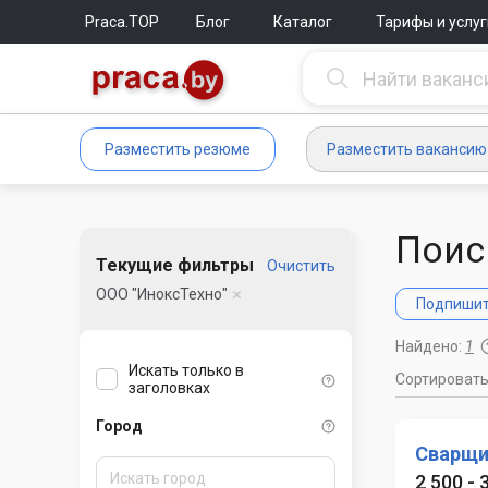
Praca.TOP
Блог
Каталог
Тарифы и услуг
Разместить резюме
Разместить вакансию
Поис
Текущие фильтры
Очистить
ООО "ИноксТехно"
Подпишите
Найдено:
1
Искать только в
Сортироват
заголовках
Город
Сварщи
2 500 - 