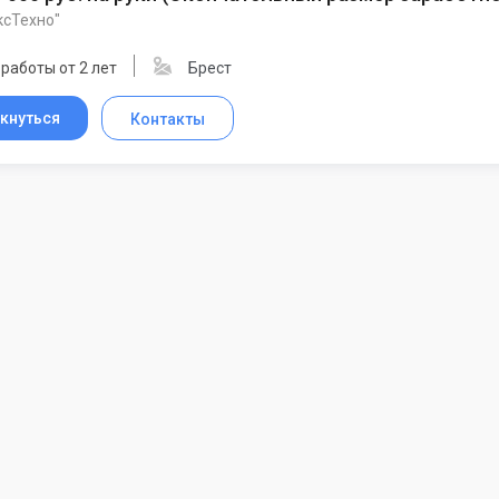
ксТехно"
работы от 2 лет
Брест
кнуться
Контакты