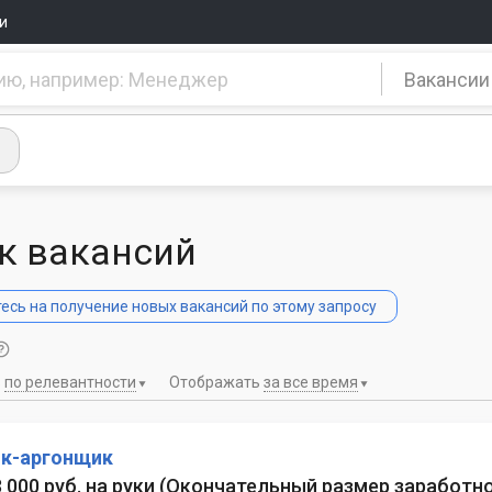
и
Вакансии
к вакансий
сь на получение новых вакансий по этому запросу
ь
по релевантности
Отображать
за все время
к-аргонщик
3 000 руб. на руки
(
Окончательный размер заработн