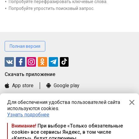
Попробуйте перефразировать ключевые слова.
Попробуйте упростить поисковый запрос.
Полная версия
Cкачать приложение
App store
Google play
Часто задаваемые вопросы
Для обеспечения удобства пользователей сайта
Книга замечаний и предложений
используются cookies.
Правила и документы
Узнать подробнее
Praca.by © 2000—2026, ООО «ПРАЦА БАЙ»
Внимание!
При выборе «Только обязательные
cookie» все сервисы Яндекс, в том числе
Республика Беларусь, 220114, г. Минск, пр-т Независимости
«Карты», будут отключены
117а, пом. № 9.