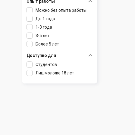
Опыт работы
Раков
Шклов
Можно без опыта работы
Ратомка
До 1 года
Самохваловичи
1-3 года
Сеница
3-5 лет
Слуцк
Более 5 лет
Смиловичи
Смолевичи
Доступно для
Солигорск
Студентов
Старые Дороги
Лиц моложе 18 лет
Столбцы
Тарасово
Узда
Фаниполь
Червень
Щомыслица