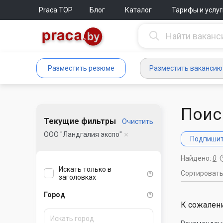
Praca.TOP
Блог
Каталог
Тарифы и услуг
Разместить резюме
Разместить вакансию
Поис
Текущие фильтры
Очистить
ООО "Ландгалия экспо"
Подпишите
Найдено:
0
Искать только в
Сортироват
заголовках
Город
К сожалени