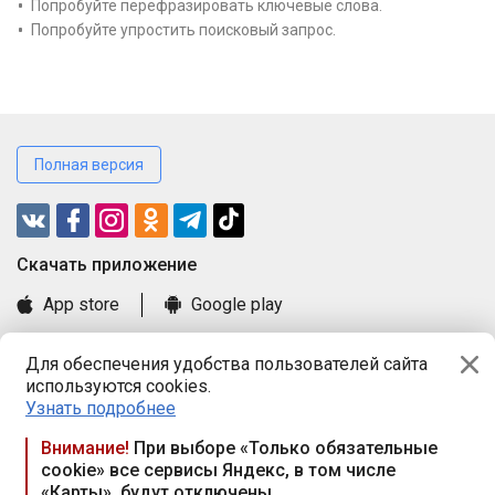
Попробуйте перефразировать ключевые слова.
Попробуйте упростить поисковый запрос.
Полная версия
Cкачать приложение
App store
Google play
Часто задаваемые вопросы
Для обеспечения удобства пользователей сайта
Книга замечаний и предложений
используются cookies.
Правила и документы
Узнать подробнее
Praca.by © 2000—2026, ООО «ПРАЦА БАЙ»
Внимание!
При выборе «Только обязательные
cookie» все сервисы Яндекс, в том числе
Республика Беларусь, 220114, г. Минск, пр-т Независимости
«Карты», будут отключены
117а, пом. № 9.