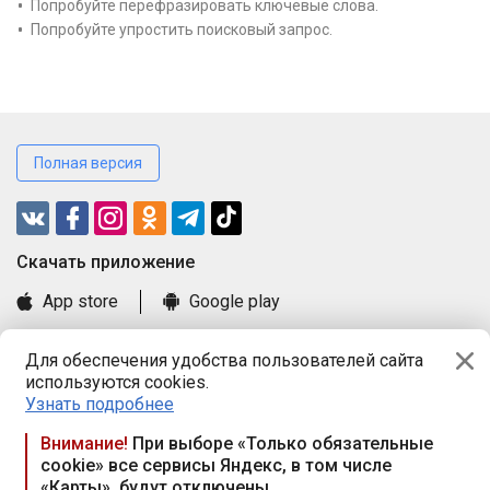
Попробуйте перефразировать ключевые слова.
Попробуйте упростить поисковый запрос.
Полная версия
Cкачать приложение
App store
Google play
Часто задаваемые вопросы
Для обеспечения удобства пользователей сайта
Книга замечаний и предложений
используются cookies.
Правила и документы
Узнать подробнее
Praca.by © 2000—2026, ООО «ПРАЦА БАЙ»
Внимание!
При выборе «Только обязательные
cookie» все сервисы Яндекс, в том числе
Республика Беларусь, 220114, г. Минск, пр-т Независимости
«Карты», будут отключены
117а, пом. № 9.