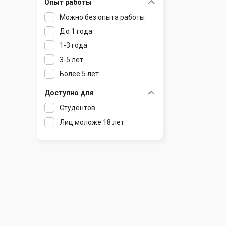
Опыт работы
Раков
Шклов
Можно без опыта работы
Ратомка
До 1 года
Самохваловичи
1-3 года
Сеница
3-5 лет
Слуцк
Более 5 лет
Смиловичи
Смолевичи
Доступно для
Солигорск
Студентов
Старые Дороги
Лиц моложе 18 лет
Столбцы
Тарасово
Узда
Фаниполь
Червень
Щомыслица