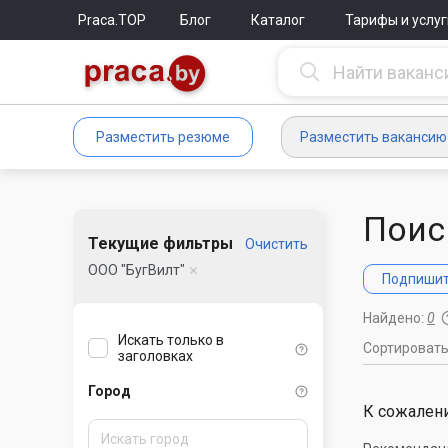
Praca.TOP
Блог
Каталог
Тарифы и услуг
Разместить резюме
Разместить вакансию
Поис
Текущие фильтры
Очистить
ООО "БугВилт"
Подпишите
Найдено:
0
Искать только в
Сортироват
заголовках
Город
К сожалени