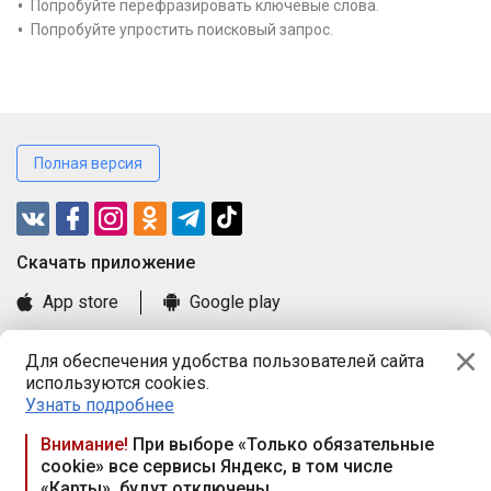
Попробуйте перефразировать ключевые слова.
Попробуйте упростить поисковый запрос.
Полная версия
Cкачать приложение
App store
Google play
Часто задаваемые вопросы
Для обеспечения удобства пользователей сайта
Книга замечаний и предложений
используются cookies.
Правила и документы
Узнать подробнее
Praca.by © 2000—2026, ООО «ПРАЦА БАЙ»
Внимание!
При выборе «Только обязательные
cookie» все сервисы Яндекс, в том числе
Республика Беларусь, 220114, г. Минск, пр-т Независимости
«Карты», будут отключены
117а, пом. № 9.