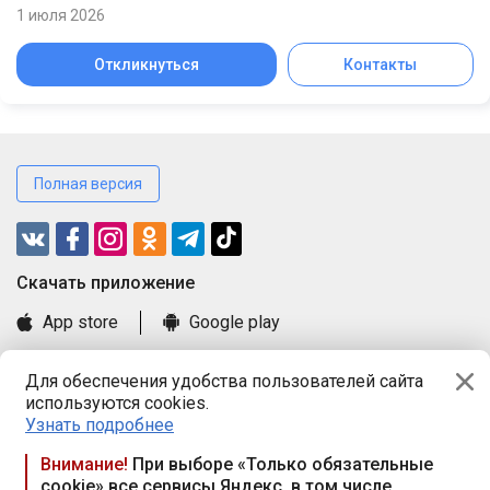
1 июля 2026
Откликнуться
Контакты
Полная версия
Cкачать приложение
App store
Google play
Часто задаваемые вопросы
Для обеспечения удобства пользователей сайта
Книга замечаний и предложений
используются cookies.
Правила и документы
Узнать подробнее
Praca.by © 2000—2026, ООО «ПРАЦА БАЙ»
Внимание!
При выборе «Только обязательные
cookie» все сервисы Яндекс, в том числе
Республика Беларусь, 220114, г. Минск, пр-т Независимости