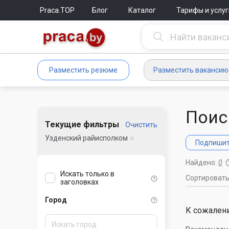
Praca.TOP
Блог
Каталог
Тарифы и услуг
Разместить резюме
Разместить вакансию
Поис
Текущие фильтры
Очистить
Узденский райисполком
Подпишите
Найдено:
0
Искать только в
Сортироват
заголовках
Город
К сожалени