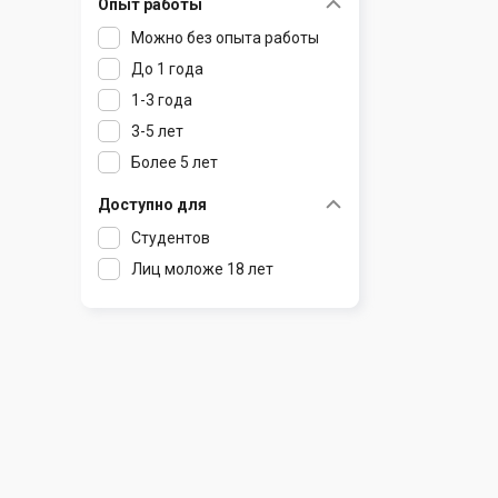
Опыт работы
Раков
Шклов
Можно без опыта работы
Ратомка
До 1 года
Самохваловичи
1-3 года
Сеница
3-5 лет
Слуцк
Более 5 лет
Смиловичи
Смолевичи
Доступно для
Солигорск
Студентов
Старые Дороги
Лиц моложе 18 лет
Столбцы
Тарасово
Узда
Фаниполь
Червень
Щомыслица