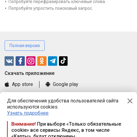
Попробуйте перефразировать ключевые слова.
Попробуйте упростить поисковый запрос.
Полная версия
Cкачать приложение
App store
Google play
Часто задаваемые вопросы
Для обеспечения удобства пользователей сайта
Книга замечаний и предложений
используются cookies.
Правила и документы
Узнать подробнее
Praca.by © 2000—2026, ООО «ПРАЦА БАЙ»
Внимание!
При выборе «Только обязательные
cookie» все сервисы Яндекс, в том числе
Республика Беларусь, 220114, г. Минск, пр-т Независимости
«Карты», будут отключены
117а, пом. № 9.