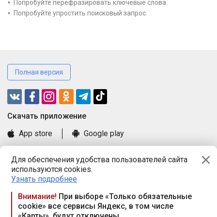
Попробуйте перефразировать ключевые слова.
Попробуйте упростить поисковый запрос.
Полная версия
Cкачать приложение
App store
Google play
Часто задаваемые вопросы
Для обеспечения удобства пользователей сайта
Книга замечаний и предложений
используются cookies.
Правила и документы
Узнать подробнее
Praca.by © 2000—2026, ООО «ПРАЦА БАЙ»
Внимание!
При выборе «Только обязательные
cookie» все сервисы Яндекс, в том числе
Республика Беларусь, 220114, г. Минск, пр-т Независимости
«Карты», будут отключены
117а, пом. № 9.